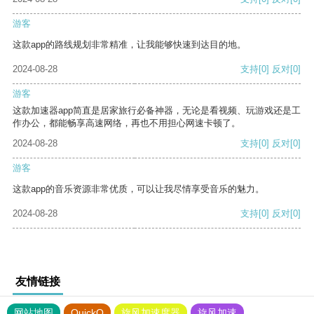
游客
这款app的路线规划非常精准，让我能够快速到达目的地。
2024-08-28
支持
[0]
反对
[0]
游客
这款加速器app简直是居家旅行必备神器，无论是看视频、玩游戏还是工
作办公，都能畅享高速网络，再也不用担心网速卡顿了。
2024-08-28
支持
[0]
反对
[0]
游客
这款app的音乐资源非常优质，可以让我尽情享受音乐的魅力。
2024-08-28
支持
[0]
反对
[0]
友情链接
网站地图
QuickQ
旋风加速度器
旋风加速