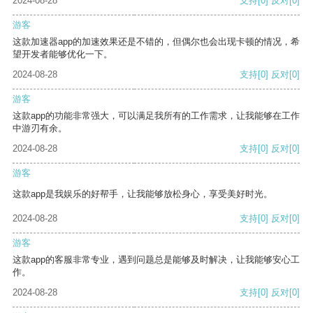
2024-08-28
支持
[0]
反对
[0]
游客
这款加速器app的加速效果还是不错的，但偶尔也会出现卡顿的情况，希
望开发者能够优化一下。
2024-08-28
支持
[0]
反对
[0]
游客
这款app的功能非常强大，可以满足我所有的工作需求，让我能够在工作
中游刃有余。
2024-08-28
支持
[0]
反对
[0]
游客
这款app是我娱乐的好帮手，让我能够放松身心，享受美好时光。
2024-08-28
支持
[0]
反对
[0]
游客
这款app的客服非常专业，遇到问题总是能够及时解决，让我能够安心工
作。
2024-08-28
支持
[0]
反对
[0]