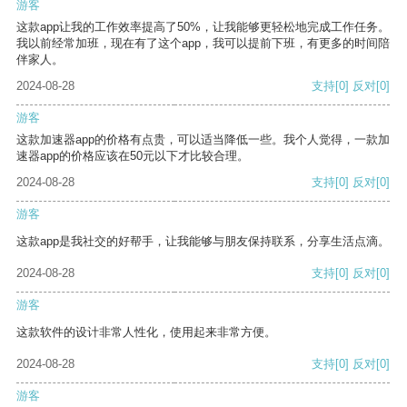
游客
这款app让我的工作效率提高了50%，让我能够更轻松地完成工作任务。
我以前经常加班，现在有了这个app，我可以提前下班，有更多的时间陪
伴家人。
2024-08-28
支持
[0]
反对
[0]
游客
这款加速器app的价格有点贵，可以适当降低一些。我个人觉得，一款加
速器app的价格应该在50元以下才比较合理。
2024-08-28
支持
[0]
反对
[0]
游客
这款app是我社交的好帮手，让我能够与朋友保持联系，分享生活点滴。
2024-08-28
支持
[0]
反对
[0]
游客
这款软件的设计非常人性化，使用起来非常方便。
2024-08-28
支持
[0]
反对
[0]
游客