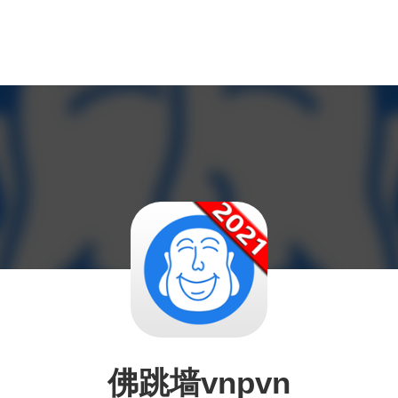
佛跳墙vnpvn