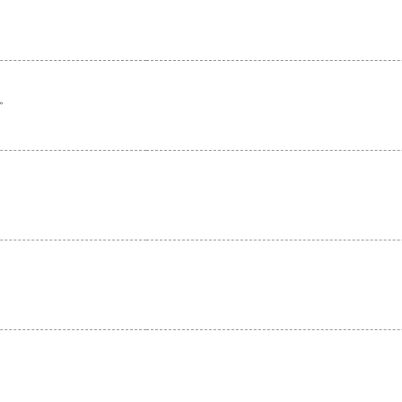
。
。
。