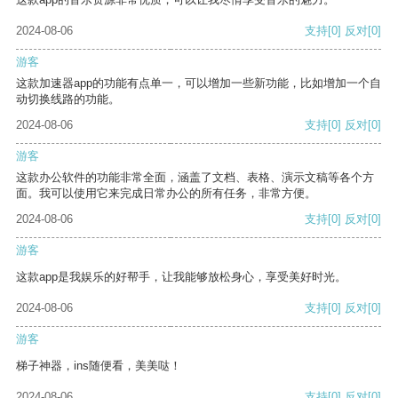
2024-08-06
支持
[0]
反对
[0]
游客
这款加速器app的功能有点单一，可以增加一些新功能，比如增加一个自
动切换线路的功能。
2024-08-06
支持
[0]
反对
[0]
游客
这款办公软件的功能非常全面，涵盖了文档、表格、演示文稿等各个方
面。我可以使用它来完成日常办公的所有任务，非常方便。
2024-08-06
支持
[0]
反对
[0]
游客
这款app是我娱乐的好帮手，让我能够放松身心，享受美好时光。
2024-08-06
支持
[0]
反对
[0]
游客
梯子神器，ins随便看，美美哒！
2024-08-06
支持
[0]
反对
[0]