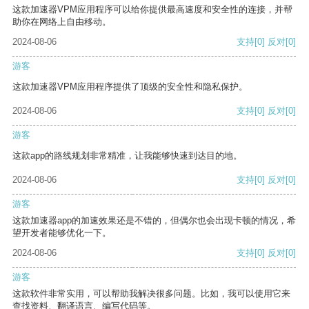
这款加速器VPM应用程序可以给你提供最高速度和安全性的连接，并帮
助你在网络上自由移动。
2024-08-06
支持
[0]
反对
[0]
游客
这款加速器VPM应用程序提供了顶级的安全性和隐私保护。
2024-08-06
支持
[0]
反对
[0]
游客
这款app的路线规划非常精准，让我能够快速到达目的地。
2024-08-06
支持
[0]
反对
[0]
游客
这款加速器app的加速效果还是不错的，但偶尔也会出现卡顿的情况，希
望开发者能够优化一下。
2024-08-06
支持
[0]
反对
[0]
游客
这款软件非常实用，可以帮助我解决很多问题。比如，我可以使用它来
查找资料、翻译语言、编写代码等。