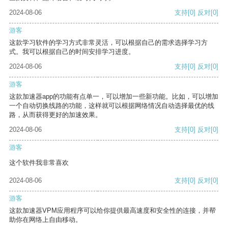
2024-08-06
支持
[0]
反对
[0]
游客
这款学习软件的学习方式非常灵活，可以根据自己的需求选择学习方
式。我可以根据自己的时间安排学习进度。
2024-08-06
支持
[0]
反对
[0]
游客
这款加速器app的功能有点单一，可以增加一些新功能。比如，可以增加
一个自动切换线路的功能，这样就可以根据网络情况自动选择最优的线
路，从而获得更好的加速效果。
2024-08-06
支持
[0]
反对
[0]
游客
这个软件我非常喜欢
2024-08-06
支持
[0]
反对
[0]
游客
这款加速器VPM应用程序可以给你提供最高速度和安全性的连接，并帮
助你在网络上自由移动。