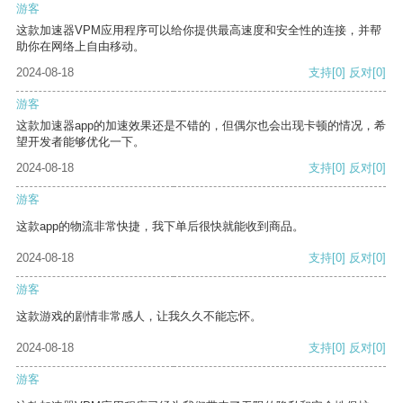
游客
这款加速器VPM应用程序可以给你提供最高速度和安全性的连接，并帮
助你在网络上自由移动。
2024-08-18
支持
[0]
反对
[0]
游客
这款加速器app的加速效果还是不错的，但偶尔也会出现卡顿的情况，希
望开发者能够优化一下。
2024-08-18
支持
[0]
反对
[0]
游客
这款app的物流非常快捷，我下单后很快就能收到商品。
2024-08-18
支持
[0]
反对
[0]
游客
这款游戏的剧情非常感人，让我久久不能忘怀。
2024-08-18
支持
[0]
反对
[0]
游客