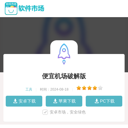
便宜机场破解版
工具
|
时间：2024-08-18
|
安卓下载
苹果下载
PC下载
安卓市场，安全绿色