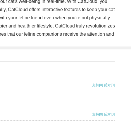
our cat's well-being in real-time. With CatCloud, you
ally, CatCloud offers interactive features to keep your cat
th your feline friend even when you're not physically
r and healthier lifestyle. CatCloud truly revolutionizes
res that our feline companions receive the attention and
支持
[0]
反对
[0]
支持
[0]
反对
[0]