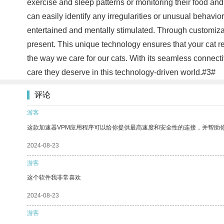
exercise and sleep patterns or monitoring their food and
can easily identify any irregularities or unusual behavior
entertained and mentally stimulated. Through customizab
present. This unique technology ensures that your cat re
the way we care for our cats. With its seamless connect
care they deserve in this technology-driven world.#3#
评论
游客
这款加速器VPM应用程序可以给你提供最高速度和安全性的连接，并帮助
2024-08-23
游客
这个软件我非常喜欢
2024-08-23
游客