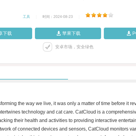
工具
|
时间：2024-08-23
|
卓下载
苹果下载
安卓市场，安全绿色
orming the way we live, it was only a matter of time before it rev
tertwines technology and cat care. CatCloud is a comprehensive 
cking their health and activities to providing interactive enter
twork of connected devices and sensors, CatCloud monitors various