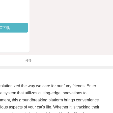
PC下载
排行
olutionized the way we care for our furry friends. Enter
system that utilizes cutting-edge innovations to
tainment, this groundbreaking platform brings convenience
 aspects of your cat's life. Whether it is tracking their