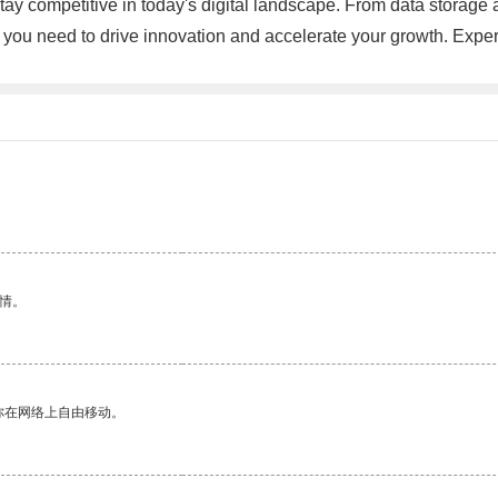
tay competitive in today's digital landscape. From data storage
 you need to drive innovation and accelerate your growth. Expe
情。
你在网络上自由移动。