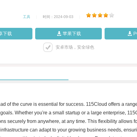
工具
|
时间：2024-09-03
|
卓下载
苹果下载
安卓市场，安全绿色
d of the curve is essential for success. 115Cloud offers a rang
goals. Whether you're a small startup or a large enterprise, 11
ns securely from anywhere, at any time. This flexibility allows
 infrastructure can adapt to your growing business needs, ensurin