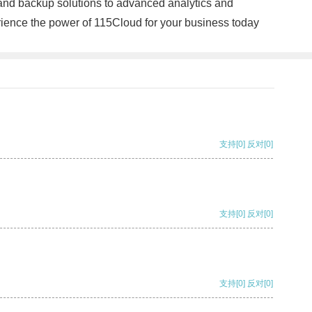
 and backup solutions to advanced analytics and
rience the power of 115Cloud for your business today
支持
[0]
反对
[0]
支持
[0]
反对
[0]
支持
[0]
反对
[0]