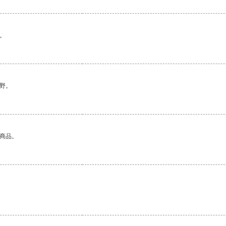
。
野。
的商品。