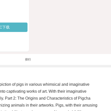
PC下载
排行
epiction of pigs in various whimsical and imaginative
to captivating works of art. With their imaginative
y. Part 2: The Origins and Characteristics of Pigcha
zing animals in their artworks. Pigs, with their amusing