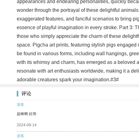
appearances and endearing personalities, quickly became 
wonder through the portrayal of these delightful animals. 
exaggerated features, and fanciful scenarios to bring pigs
essence of playful imagination in every stroke. Part 3: 
those who simply appreciate the charm of these delightfu
space. Pigcha art prints, featuring stylish pigs engaged
be found in various forms, including wall hangings, gree
with its whimsy and charm, has emerged as a beloved art 
resonate with art enthusiasts worldwide, making it a deli
adorable creatures spark your imagination.#3#
评论
游客
超棒啊 好用
2024-09-14
游客