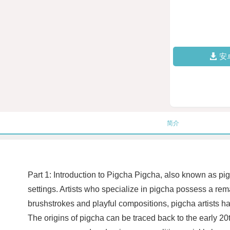
安
简介
Part 1: Introduction to Pigcha Pigcha, also known as pig 
settings. Artists who specialize in pigcha possess a rema
brushstrokes and playful compositions, pigcha artists ha
The origins of pigcha can be traced back to the early 2