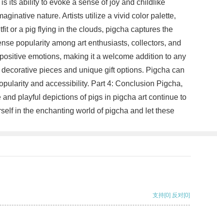
its ability to evoke a sense of joy and childlike
ginative nature. Artists utilize a vivid color palette,
fit or a pig flying in the clouds, pigcha captures the
ense popularity among art enthusiasts, collectors, and
e positive emotions, making it a welcome addition to any
s decorative pieces and unique gift options. Pigcha can
opularity and accessibility. Part 4: Conclusion Pigcha,
and playful depictions of pigs in pigcha art continue to
rself in the enchanting world of pigcha and let these
支持
[0]
反对
[0]