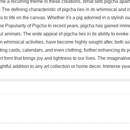
a recurring theme in these creations. What sets pigcha apart is 
The defining characteristic of pigcha lies in its whimsical and ima
 to life on the canvas. Whether it's a pig adorned in a stylish out
The Popularity of Pigcha In recent years, pigcha has gained imm
l animals. The wide appeal of pigcha lies in its ability to evok
 in whimsical activities, have become highly sought after, both a
ting cards, calendars, and even clothing, further enhancing its p
form that brings joy and lightness to our lives. The imaginative 
ghtful addition to any art collection or home decor. Immerse you