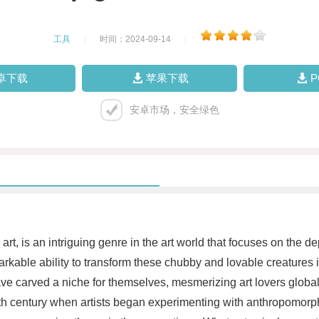
工具
|
时间：2024-09-14
|
卓下载
苹果下载
安卓市场，安全绿色
art, is an intriguing genre in the art world that focuses on the d
rkable ability to transform these chubby and lovable creatures in
ve carved a niche for themselves, mesmerizing art lovers globall
0th century when artists began experimenting with anthropomorphi