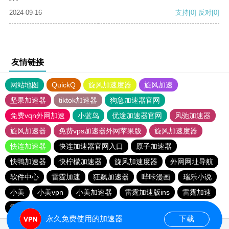
2024-09-16
支持
[0]
反对
[0]
友情链接
网站地图
QuickQ
旋风加速度器
旋风加速
坚果加速器
tiktok加速器
狗急加速器官网
免费vqn外网加速
小蓝鸟
优途加速器官网
风驰加速器
旋风加速器
免费vps加速器外网苹果版
旋风加速度器
快连加速器
快连加速器官网入口
原子加速器
快鸭加速器
快柠檬加速器
旋风加速度器
外网网址导航
软件中心
雷霆加速
狂飙加速器
哔咔漫画
瑞乐小说
小美
小美vpn
小美加速器
雷霆加速版ins
雷霆加速
雷霆加速下载
海鸥加速度
海鸥加速器下载
永久免费使用的加速器
下载