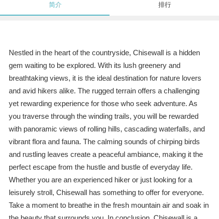
简介
排行
Nestled in the heart of the countryside, Chisewall is a hidden
gem waiting to be explored. With its lush greenery and
breathtaking views, it is the ideal destination for nature lovers
and avid hikers alike. The rugged terrain offers a challenging
yet rewarding experience for those who seek adventure. As
you traverse through the winding trails, you will be rewarded
with panoramic views of rolling hills, cascading waterfalls, and
vibrant flora and fauna. The calming sounds of chirping birds
and rustling leaves create a peaceful ambiance, making it the
perfect escape from the hustle and bustle of everyday life.
Whether you are an experienced hiker or just looking for a
leisurely stroll, Chisewall has something to offer for everyone.
Take a moment to breathe in the fresh mountain air and soak in
the beauty that surrounds you. In conclusion, Chisewall is a