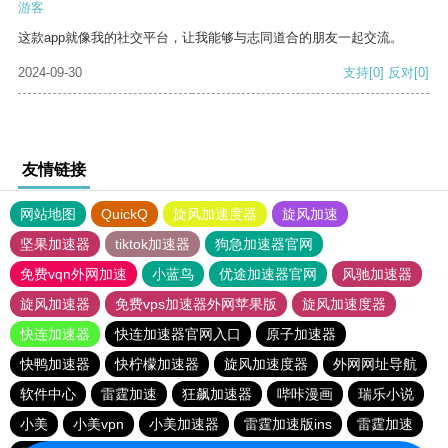
游客
这款app就像我的社交平台，让我能够与志同道合的朋友一起交流。
2024-09-30
支持
[0]
反对
[0]
友情链接
网站地图
QuickQ
旋风加速度器
旋风加速
坚果加速器
tiktok加速器
狗急加速器官网
免费vqn外网加速
小蓝鸟
优途加速器官网
风驰加速器
旋风加速器
免费vps加速器外网苹果版
旋风加速度器
快连加速器
快连加速器官网入口
原子加速器
快鸭加速器
快柠檬加速器
旋风加速度器
外网网址导航
软件中心
雷霆加速
狂飙加速器
哔咔漫画
瑞乐小说
小美
小美vpn
小美加速器
雷霆加速版ins
雷霆加速