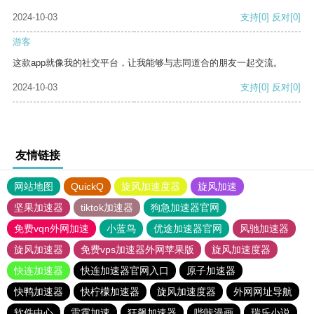
2024-10-03
支持
[0]
反对
[0]
游客
这款app就像我的社交平台，让我能够与志同道合的朋友一起交流。
2024-10-03
支持
[0]
反对
[0]
友情链接
网站地图
QuickQ
旋风加速度器
旋风加速
坚果加速器
tiktok加速器
狗急加速器官网
免费vqn外网加速
小蓝鸟
优途加速器官网
风驰加速器
旋风加速器
免费vps加速器外网苹果版
旋风加速度器
快连加速器
快连加速器官网入口
原子加速器
快鸭加速器
快柠檬加速器
旋风加速度器
外网网址导航
软件中心
雷霆加速
狂飙加速器
哔咔漫画
瑞乐小说