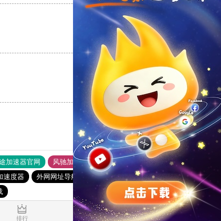
支持
[0]
反对
[0]
支持
[0]
反对
[0]
途加速器官网
风驰加速器
旋风加速器
加速度器
外网网址导航
软件中心
雷霆加速
狂飙加速器
载
0.049120s
排行
推荐