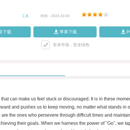
工具
|
时间：2024-10-03
|
卓下载
苹果下载
安卓市场，安全绿色
s that can make us feel stuck or discouraged. It is in these mom
 forward and pushes us to keep moving, no matter what stands in 
y are the ones who persevere through difficult times and maintai
hieving their goals. When we harness the power of "Go", we tap 