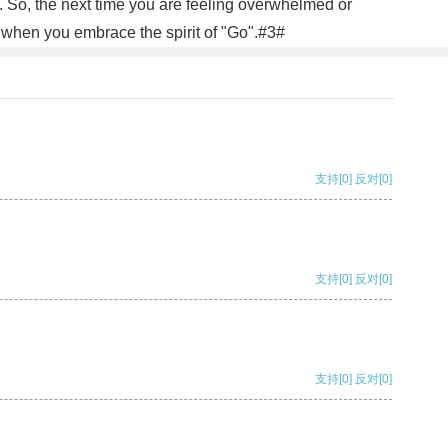
s. So, the next time you are feeling overwhelmed or
 when you embrace the spirit of "Go".#3#
支持
[0]
反对
[0]
支持
[0]
反对
[0]
支持
[0]
反对
[0]