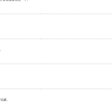
。
有玩腻。