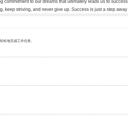
ing commitment to our dreams that ultimately leads us to succes
 keep striving, and never give up. Success is just a step away
更轻松地完成工作任务。