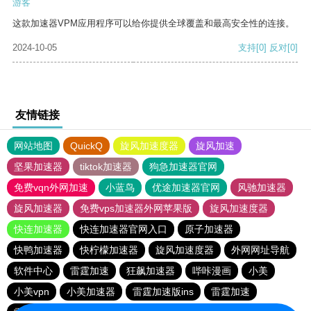
游客
这款加速器VPM应用程序可以给你提供全球覆盖和最高安全性的连接。
2024-10-05
支持
[0]
反对
[0]
友情链接
网站地图
QuickQ
旋风加速度器
旋风加速
坚果加速器
tiktok加速器
狗急加速器官网
免费vqn外网加速
小蓝鸟
优途加速器官网
风驰加速器
旋风加速器
免费vps加速器外网苹果版
旋风加速度器
快连加速器
快连加速器官网入口
原子加速器
快鸭加速器
快柠檬加速器
旋风加速度器
外网网址导航
软件中心
雷霆加速
狂飙加速器
哔咔漫画
小美
小美vpn
小美加速器
雷霆加速版ins
雷霆加速