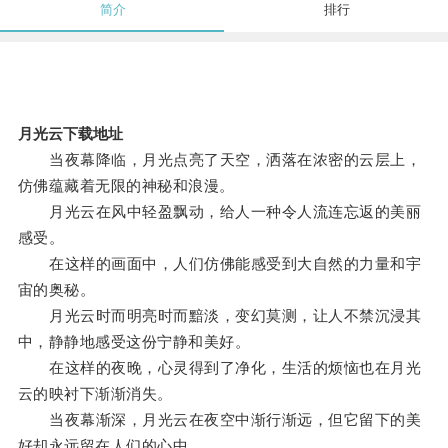
简介
排行
月光云下载地址
当夜幕降临，月光点亮了天空，洒落在浓密的云层上，
仿佛蕴藏着无限的神秘和浪漫。
月光云在风中轻盈飘动，给人一种令人流连忘返的美丽
感受。
在这样的画面中，人们仿佛能感受到大自然的力量和宇
宙的奥秘。
月光云时而明亮时而黯淡，变幻莫测，让人不禁沉浸其
中，静静地感受这份宁静和美好。
在这样的夜晚，心灵得到了净化，生活的烦恼也在月光
云的映衬下渐渐消失。
当夜幕渐深，月光云在夜空中渐行渐远，但它留下的美
好却永远留在人们的心中。