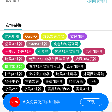
2024-10-09
支持
[0]
反对
[0]
友情链接
网站地图
QuickQ
旋风加速度器
旋风加速
坚果加速器
tiktok加速器
狗急加速器官网
免费vqn外网加速
小蓝鸟
优途加速器官网
风驰加速器
旋风加速器
免费vps加速器外网苹果版
旋风加速度器
快连加速器
快连加速器官网入口
原子加速器
快鸭加速器
快柠檬加速器
旋风加速度器
外网网址导航
软件中心
雷霆加速
狂飙加速器
哔咔漫画
小美
小美vpn
小美加速器
雷霆加速版ins
雷霆加速
雷霆加速下载
海鸥加速度
海鸥加速器下载
永久免费使用的加速器
下载
0.049271s
首页
安卓
苹果
排行
推荐