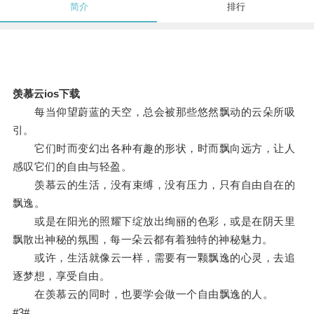
简介
排行
羡慕云ios下载
每当仰望蔚蓝的天空，总会被那些悠然飘动的云朵所吸
引。
它们时而变幻出各种有趣的形状，时而飘向远方，让人
感叹它们的自由与轻盈。
羡慕云的生活，没有束缚，没有压力，只有自由自在的
飘逸。
或是在阳光的照耀下绽放出绚丽的色彩，或是在阴天里
飘散出神秘的氛围，每一朵云都有着独特的神秘魅力。
或许，生活就像云一样，需要有一颗飘逸的心灵，去追
逐梦想，享受自由。
在羡慕云的同时，也要学会做一个自由飘逸的人。
#3#