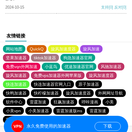
2024-10-15
支持
[0]
反对
[0]
友情链接
网站地图
QuickQ
旋风加速度器
旋风加速
坚果加速器
tiktok加速器
狗急加速器官网
免费vqn外网加速
小蓝鸟
优途加速器官网
风驰加速器
旋风加速器
免费vps加速器外网苹果版
旋风加速度器
快连加速器
快连加速器官网入口
原子加速器
快鸭加速器
快柠檬加速器
旋风加速度器
外网网址导航
软件中心
雷霆加速
狂飙加速器
哔咔漫画
小美
小美vpn
小美加速器
雷霆加速版ins
雷霆加速
雷霆加速下载
海鸥加速度
海鸥加速器下载
永久免费使用的加速器
下载