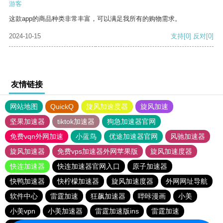
游客
这款app的商品种类非常丰富，可以满足我所有的购物需求。
2024-10-15
支持
[0]
反对
[0]
友情链接
网站地图
QuickQ
旋风加速度器
旋风加速
坚果加速器
tiktok加速器
狗急加速器官网
免费vqn外网加速
小蓝鸟
优途加速器官网
风驰加速器
旋风加速器
免费vps加速器外网苹果版
旋风加速度器
快连加速器
快连加速器官网入口
原子加速器
快鸭加速器
快柠檬加速器
旋风加速度器
外网网址导航
软件中心
雷霆加速
狂飙加速器
哔咔漫画
小美
小美vpn
小美加速器
雷霆加速版ins
雷霆加速