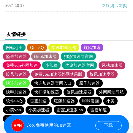
2024-10-17
支持
[0]
反对
[0]
友情链接
网站地图
QuickQ
旋风加速度器
旋风加速
坚果加速器
tiktok加速器
狗急加速器官网
免费vqn外网加速
小蓝鸟
优途加速器官网
风驰加速器
旋风加速器
免费vps加速器外网苹果版
旋风加速度器
快连加速器
快连加速器官网入口
原子加速器
快鸭加速器
快柠檬加速器
旋风加速度器
外网网址导航
软件中心
雷霆加速
狂飙加速器
哔咔漫画
小美
小美vpn
小美加速器
雷霆加速版ins
雷霆加速
雷霆加速下载
海鸥加速度
海鸥加速器下载
永久免费使用的加速器
下载