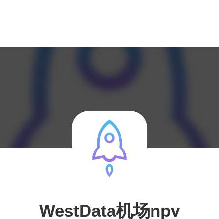
WestData机场npv