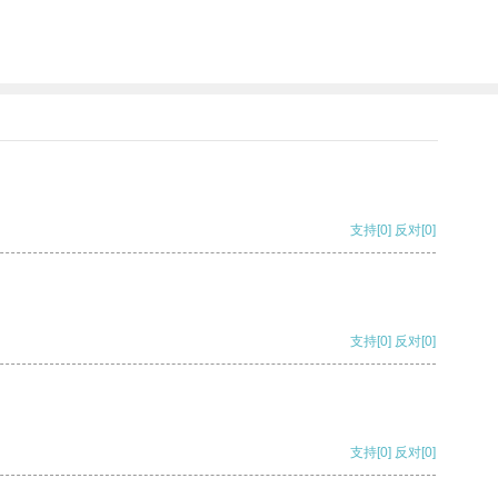
支持
[0]
反对
[0]
支持
[0]
反对
[0]
支持
[0]
反对
[0]