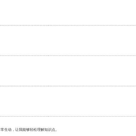
。
非常生动，让我能够轻松理解知识点。