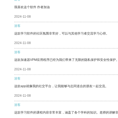
我喜欢这个软件 作者加油
2024-11-08
游客
这款学习软件的社区氛围非常好，可以与其他学习者交流学习心得。
2024-11-08
游客
这款加速器VPM应用程序已经为我们带来了无限的隐私保护和安全性保护
2024-11-08
游客
这款app就像我的社交平台，让我能够与志同道合的朋友一起交流。
2024-11-08
游客
这款学习软件的课程内容非常丰富，涵盖了各个学科的知识。老师的讲解