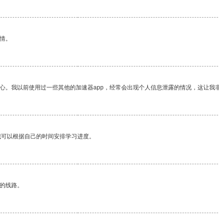
情。
放心。我以前使用过一些其他的加速器app，经常会出现个人信息泄露的情况，这让我
我可以根据自己的时间安排学习进度。
区的线路。