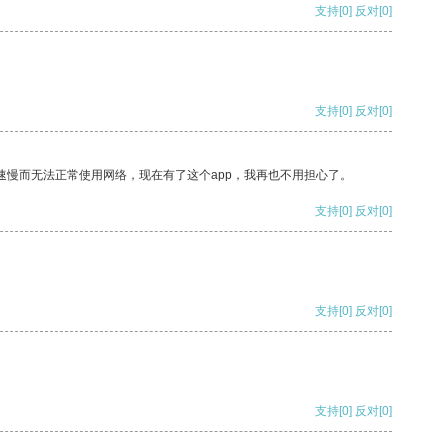
支持
[0]
反对
[0]
支持
[0]
反对
[0]
速慢而无法正常使用网络，现在有了这个app，我再也不用担心了。
支持
[0]
反对
[0]
支持
[0]
反对
[0]
支持
[0]
反对
[0]