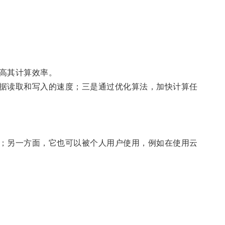
高其计算效率。
据读取和写入的速度；三是通过优化算法，加快计算任
；另一方面，它也可以被个人用户使用，例如在使用云