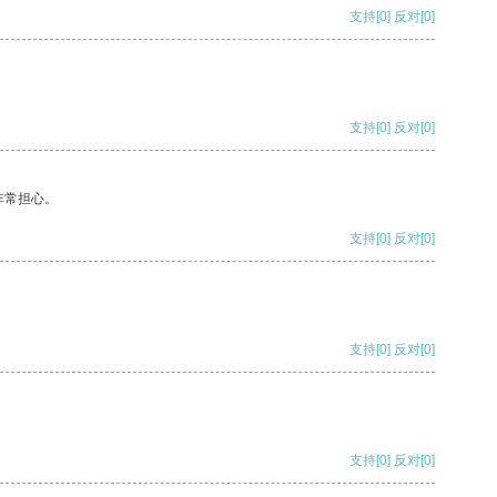
支持
[0]
反对
[0]
支持
[0]
反对
[0]
非常担心。
支持
[0]
反对
[0]
支持
[0]
反对
[0]
支持
[0]
反对
[0]