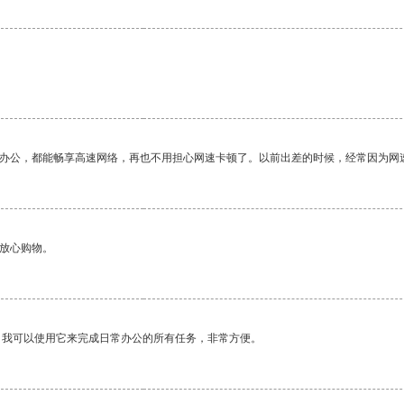
作办公，都能畅享高速网络，再也不用担心网速卡顿了。以前出差的时候，经常因为网
够放心购物。
。我可以使用它来完成日常办公的所有任务，非常方便。