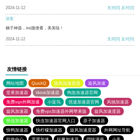
2024-11-12
支持
[0]
反对
[0]
游客
梯子神器，ins随便看，美美哒！
2024-11-12
支持
[0]
反对
[0]
友情链接
网站地图
QuickQ
旋风加速度器
旋风加速
坚果加速器
tiktok加速器
狗急加速器官网
免费vqn外网加速
小蓝鸟
优途加速器官网
风驰加速器
旋风加速器
免费vps加速器外网苹果版
旋风加速度器
快连加速器
快连加速器官网入口
原子加速器
快鸭加速器
快柠檬加速器
旋风加速度器
外网网址导航
软件中心
雷霆加速
狂飙加速器
哔咔漫画
小美