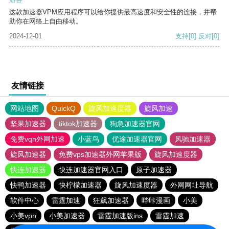
这款加速器VPM应用程序可以给你提供最高速度和安全性的连接，并帮
助你在网络上自由移动。
2024-12-01
支持
[0]
反对
[0]
友情链接
网站地图
QuickQ
旋风加速度器
旋风加速
坚果加速器
tiktok加速器
狗急加速器官网
免费vqn外网加速
小蓝鸟
优途加速器官网
风驰加速器
旋风加速器
免费vps加速器外网苹果版
旋风加速度器
快连加速器
快连加速器官网入口
原子加速器
快鸭加速器
快柠檬加速器
旋风加速度器
外网网址导航
软件中心
雷霆加速
狂飙加速器
哔咔漫画
小美
小美vpn
小美加速器
雷霆加速版ins
雷霆加速