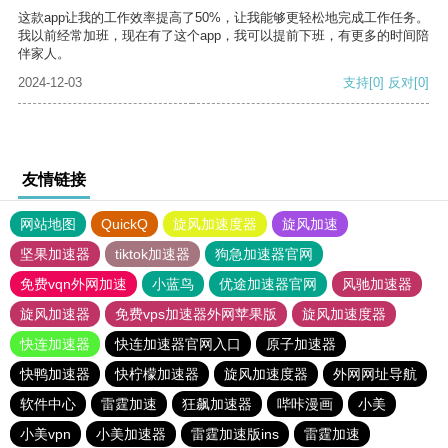
这款app让我的工作效率提高了50%，让我能够更轻松地完成工作任务。
我以前经常加班，现在有了这个app，我可以提前下班，有更多的时间陪
伴家人。
2024-12-03
支持
[0]
反对
[0]
友情链接
网站地图
QuickQ
旋风加速度器
旋风加速
坚果加速器
tiktok加速器
狗急加速器官网
免费vqn外网加速
小蓝鸟
优途加速器官网
风驰加速器
旋风加速器
免费vps加速器外网苹果版
旋风加速度器
快连加速器
快连加速器官网入口
原子加速器
快鸭加速器
快柠檬加速器
旋风加速度器
外网网址导航
软件中心
雷霆加速
狂飙加速器
哔咔漫画
小美
小美vpn
小美加速器
雷霆加速版ins
雷霆加速