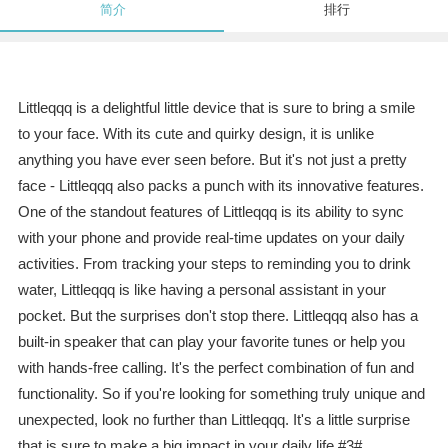
简介
排行
Littleqqq is a delightful little device that is sure to bring a smile
to your face. With its cute and quirky design, it is unlike
anything you have ever seen before. But it's not just a pretty
face - Littleqqq also packs a punch with its innovative features.
One of the standout features of Littleqqq is its ability to sync
with your phone and provide real-time updates on your daily
activities. From tracking your steps to reminding you to drink
water, Littleqqq is like having a personal assistant in your
pocket. But the surprises don't stop there. Littleqqq also has a
built-in speaker that can play your favorite tunes or help you
with hands-free calling. It's the perfect combination of fun and
functionality. So if you're looking for something truly unique and
unexpected, look no further than Littleqqq. It's a little surprise
that is sure to make a big impact in your daily life.#3#