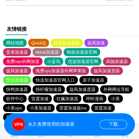
友情链接
网站地图
QuickQ
旋风加速度器
旋风加速
坚果加速器
tiktok加速器
狗急加速器官网
免费vqn外网加速
小蓝鸟
优途加速器官网
风驰加速器
旋风加速器
免费vps加速器外网苹果版
旋风加速度器
快连加速器
快连加速器官网入口
原子加速器
快鸭加速器
快柠檬加速器
旋风加速度器
外网网址导航
软件中心
雷霆加速
狂飙加速器
哔咔漫画
小美
小美vpn
小美加速器
雷霆加速版ins
雷霆加速
雷霆加速下载
海鸥加速度
海鸥加速器下载
永久免费使用的加速器
下载
0.025235s
首页
安卓
苹果
排行
推荐