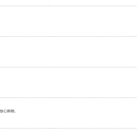
。
够放心购物。