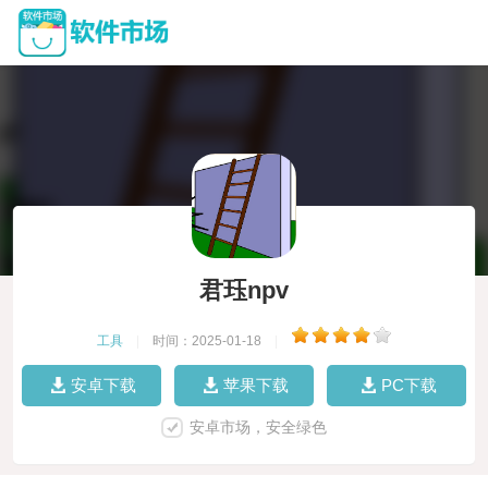
君珏npv
工具
|
时间：2025-01-18
|
安卓下载
苹果下载
PC下载
安卓市场，安全绿色