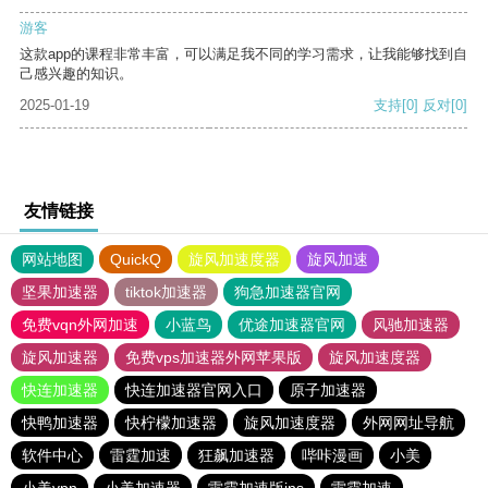
游客
这款app的课程非常丰富，可以满足我不同的学习需求，让我能够找到自
己感兴趣的知识。
2025-01-19
支持
[0]
反对
[0]
友情链接
网站地图
QuickQ
旋风加速度器
旋风加速
坚果加速器
tiktok加速器
狗急加速器官网
免费vqn外网加速
小蓝鸟
优途加速器官网
风驰加速器
旋风加速器
免费vps加速器外网苹果版
旋风加速度器
快连加速器
快连加速器官网入口
原子加速器
快鸭加速器
快柠檬加速器
旋风加速度器
外网网址导航
软件中心
雷霆加速
狂飙加速器
哔咔漫画
小美