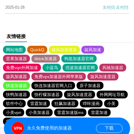
2025-01-28
支持
[0]
反对
[0]
友情链接
网站地图
QuickQ
旋风加速度器
旋风加速
坚果加速器
tiktok加速器
狗急加速器官网
免费vqn外网加速
小蓝鸟
优途加速器官网
风驰加速器
旋风加速器
免费vps加速器外网苹果版
旋风加速度器
快连加速器
快连加速器官网入口
原子加速器
快鸭加速器
快柠檬加速器
旋风加速度器
外网网址导航
软件中心
雷霆加速
狂飙加速器
哔咔漫画
小美
小美vpn
小美加速器
雷霆加速版ins
雷霆加速
雷霆加速下载
海鸥加速度
海鸥加速器下载
永久免费使用的加速器
下载