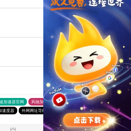
支持
[0]
反对
[0]
支持
[0]
反对
[0]
支持
[0]
反对
[0]
途加速器官网
风驰加速器
旋风加速器
加速度器
外网网址导航
软件中心
雷霆加速
狂飙加速器