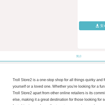
安
简介
Troll Store2 is a one-stop shop for all things quirky and 
yourself or a loved one. Whether you're looking for a fun
Troll Store2 apart from other online retailers is its comm
else, making it a great destination for those looking for