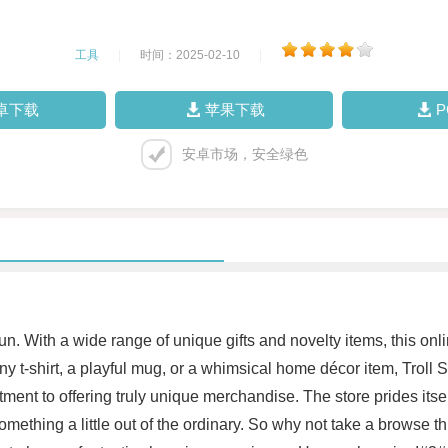
工具
|
时间：2025-02-10
|
卓下载
苹果下载
安卓市场，安全绿色
fun. With a wide range of unique gifts and novelty items, this onli
ny t-shirt, a playful mug, or a whimsical home décor item, Troll 
itment to offering truly unique merchandise. The store prides itse
 something a little out of the ordinary. So why not take a brows