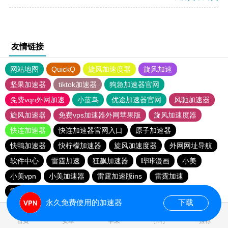
友情链接
网站地图
QuickQ
旋风加速度器
旋风加速
坚果加速器
tiktok加速器
狗急加速器官网
免费vqn外网加速
小蓝鸟
优途加速器官网
风驰加速器
旋风加速器
免费vps加速器外网苹果版
旋风加速度器
快连加速器
快连加速器官网入口
原子加速器
快鸭加速器
快柠檬加速器
旋风加速度器
外网网址导航
软件中心
雷霆加速
狂飙加速器
哔咔漫画
小美
小美vpn
小美加速器
雷霆加速版ins
雷霆加速
雷霆加速下载
海鸥加速度
海鸥加速器下载
永久免费使用的加速器
下载
首页
安卓
苹果
排行
推荐