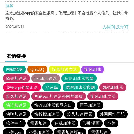
游客
这款加速器app的安全性很高，使用过程中不会泄露个人信息，让我非常
放心。
2025-02-11
支持
[0]
反对
[0]
友情链接
网站地图
QuickQ
旋风加速度器
旋风加速
坚果加速器
tiktok加速器
狗急加速器官网
免费vqn外网加速
小蓝鸟
优途加速器官网
风驰加速器
旋风加速器
免费vps加速器外网苹果版
旋风加速度器
快连加速器
快连加速器官网入口
原子加速器
快鸭加速器
快柠檬加速器
旋风加速度器
外网网址导航
软件中心
雷霆加速
狂飙加速器
哔咔漫画
小美
小美vpn
小美加速器
雷霆加速版ins
雷霆加速