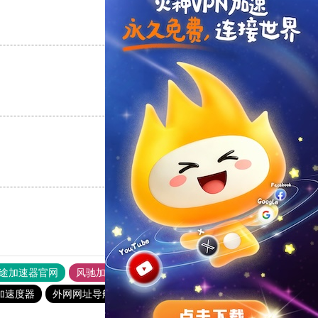
支持
[0]
反对
[0]
支持
[0]
反对
[0]
支持
[0]
反对
[0]
途加速器官网
风驰加速器
旋风加速器
加速度器
外网网址导航
软件中心
雷霆加速
狂飙加速器