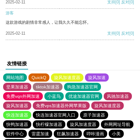
2025-02-11
支持
[0]
反对
[0]
游客
这款游戏的剧情非常感人，让我久久不能忘怀。
2025-02-11
支持
[0]
反对
[0]
友情链接
网站地图
QuickQ
旋风加速度器
旋风加速
坚果加速器
tiktok加速器
狗急加速器官网
免费vqn外网加速
小蓝鸟
优途加速器官网
风驰加速器
旋风加速器
免费vps加速器外网苹果版
旋风加速度器
快连加速器
快连加速器官网入口
原子加速器
快鸭加速器
快柠檬加速器
旋风加速度器
外网网址导航
软件中心
雷霆加速
狂飙加速器
哔咔漫画
小美