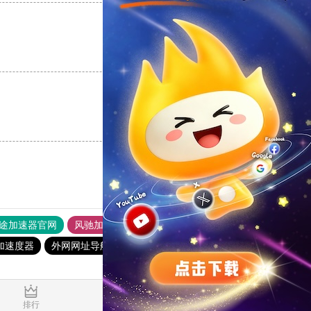
支持
[0]
反对
[0]
支持
[0]
反对
[0]
途加速器官网
风驰加速器
旋风加速器
加速度器
外网网址导航
软件中心
雷霆加速
狂飙加速器
排行
推荐