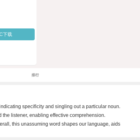
PC下载
排行
indicating specificity and singling out a particular noun.
 the listener, enabling effective comprehension.
verall, this unassuming word shapes our language, aids