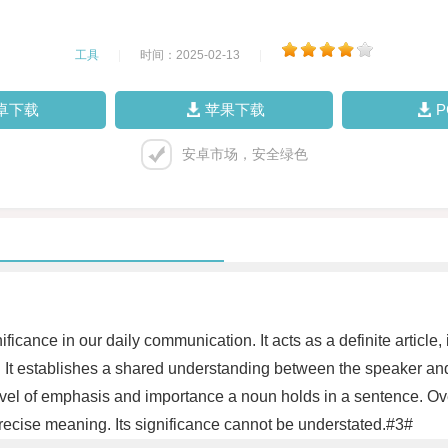
工具
|
时间：2025-02-13
|
卓下载
苹果下载
安卓市场，安全绿色
ficance in our daily communication. It acts as a definite article, 
. It establishes a shared understanding between the speaker and
 level of emphasis and importance a noun holds in a sentence. O
recise meaning. Its significance cannot be understated.#3#