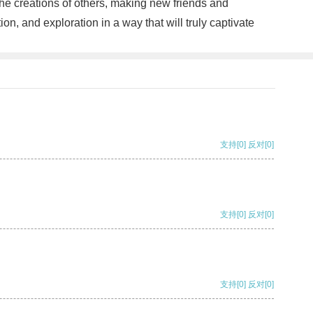
the creations of others, making new friends and
on, and exploration in a way that will truly captivate
支持
[0]
反对
[0]
支持
[0]
反对
[0]
支持
[0]
反对
[0]