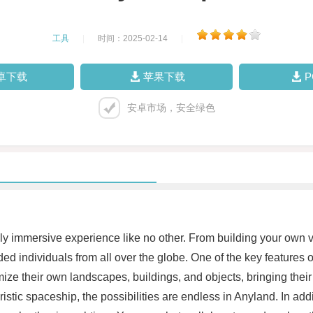
工具
|
时间：2025-02-14
|
卓下载
苹果下载
安卓市场，安全绿色
truly immersive experience like no other. From building your own v
ed individuals from all over the globe. One of the key features o
ize their own landscapes, buildings, and objects, bringing their 
ristic spaceship, the possibilities are endless in Anyland. In add