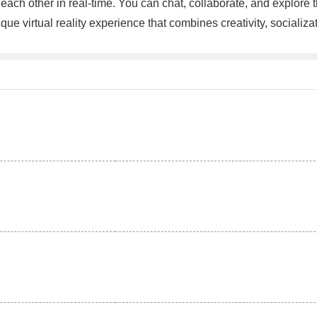
 each other in real-time. You can chat, collaborate, and explore 
e virtual reality experience that combines creativity, socializati