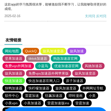
这款app的学习氛围很浓厚，能够激励我不断学习，让我能够取得更好的
成绩。
2025-02-16
支持
[0]
反对
[0]
友情链接
网站地图
QuickQ
旋风加速度器
旋风加速
坚果加速器
tiktok加速器
狗急加速器官网
免费vqn外网加速
小蓝鸟
优途加速器官网
风驰加速器
旋风加速器
免费vps加速器外网苹果版
旋风加速度器
快连加速器
快连加速器官网入口
原子加速器
快鸭加速器
快柠檬加速器
旋风加速度器
外网网址导航
软件中心
雷霆加速
狂飙加速器
哔咔漫画
小美
小美vpn
小美加速器
雷霆加速版ins
雷霆加速
雷霆加速下载
海鸥加速度
海鸥加速器下载