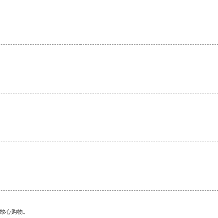
。
够放心购物。