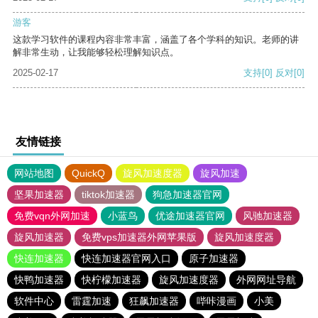
游客
这款学习软件的课程内容非常丰富，涵盖了各个学科的知识。老师的讲
解非常生动，让我能够轻松理解知识点。
2025-02-17
支持
[0]
反对
[0]
友情链接
网站地图
QuickQ
旋风加速度器
旋风加速
坚果加速器
tiktok加速器
狗急加速器官网
免费vqn外网加速
小蓝鸟
优途加速器官网
风驰加速器
旋风加速器
免费vps加速器外网苹果版
旋风加速度器
快连加速器
快连加速器官网入口
原子加速器
快鸭加速器
快柠檬加速器
旋风加速度器
外网网址导航
软件中心
雷霆加速
狂飙加速器
哔咔漫画
小美