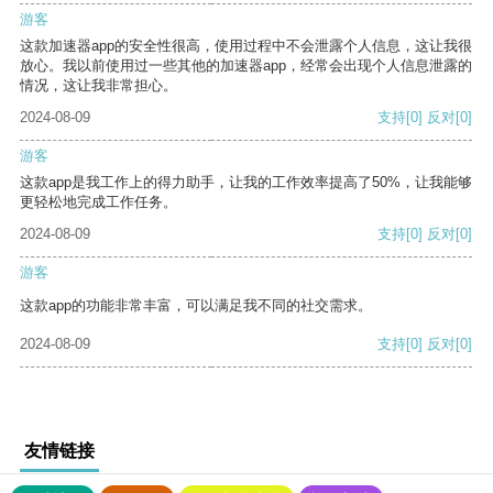
游客
这款加速器app的安全性很高，使用过程中不会泄露个人信息，这让我很
放心。我以前使用过一些其他的加速器app，经常会出现个人信息泄露的
情况，这让我非常担心。
2024-08-09
支持
[0]
反对
[0]
游客
这款app是我工作上的得力助手，让我的工作效率提高了50%，让我能够
更轻松地完成工作任务。
2024-08-09
支持
[0]
反对
[0]
游客
这款app的功能非常丰富，可以满足我不同的社交需求。
2024-08-09
支持
[0]
反对
[0]
友情链接