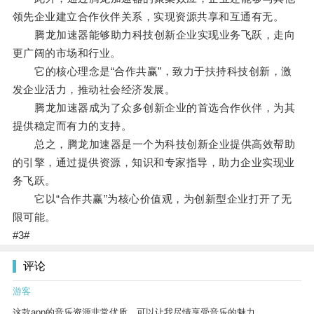
领先企业建立合作伙伴关系，实现资源共享和互通有无。
腾龙加速器能够助力科技创新企业实现业务飞跃，走向
更广阔的市场和行业。
它的核心理念是“合作共赢”，致力于扶持科技创新，激
发企业活力，推动社会经济发展。
腾龙加速器成为了众多创新企业的首选合作伙伴，为其
提供稳定而有力的支持。
总之，腾龙加速器是一个为科技创新企业提供高效帮助
的引擎，通过提供资源，知识和专家指导，助力企业实现业
务飞跃。
它以“合作共赢”为核心价值观，为创新型企业打开了无
限可能。
#3#
评论
游客
这款app的音乐资源非常优质，可以让我尽情享受音乐的魅力。