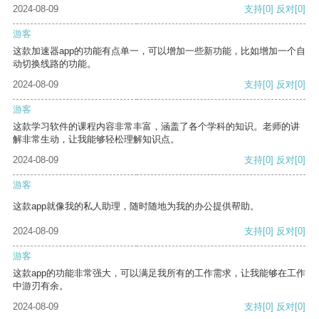
2024-08-09
支持
[0]
反对
[0]
游客
这款加速器app的功能有点单一，可以增加一些新功能，比如增加一个自
动切换线路的功能。
2024-08-09
支持
[0]
反对
[0]
游客
这款学习软件的课程内容非常丰富，涵盖了各个学科的知识。老师的讲
解非常生动，让我能够轻松理解知识点。
2024-08-09
支持
[0]
反对
[0]
游客
这款app就像我的私人助理，随时随地为我的办公提供帮助。
2024-08-09
支持
[0]
反对
[0]
游客
这款app的功能非常强大，可以满足我所有的工作需求，让我能够在工作
中游刃有余。
2024-08-09
支持
[0]
反对
[0]