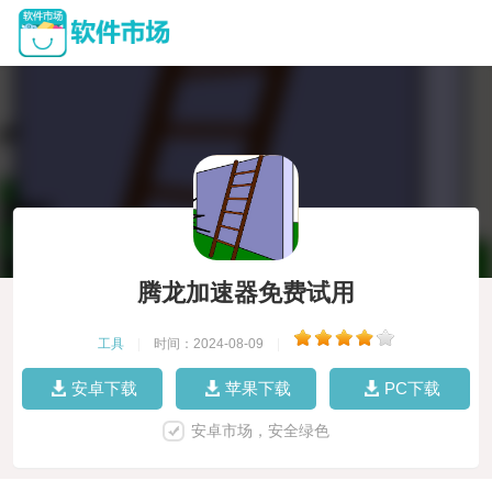
腾龙加速器免费试用
工具
|
时间：2024-08-09
|
安卓下载
苹果下载
PC下载
安卓市场，安全绿色