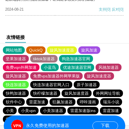
2024-08-21
支持
[0]
反对
[0]
友情链接
网站地图
QuickQ
旋风加速度器
旋风加速
坚果加速器
tiktok加速器
狗急加速器官网
免费vqn外网加速
小蓝鸟
优途加速器官网
风驰加速器
旋风加速器
免费vps加速器外网苹果版
旋风加速度器
快连加速器
快连加速器官网入口
原子加速器
快鸭加速器
快柠檬加速器
旋风加速度器
外网网址导航
软件中心
雷霆加速
狂飙加速器
哔咔漫画
瑞乐小说
小美
小美vpn
小美加速器
雷霆加速版ins
雷霆加速
雷霆加速下载
海鸥加速度
海鸥加速器下载
永久免费使用的加速器
下载