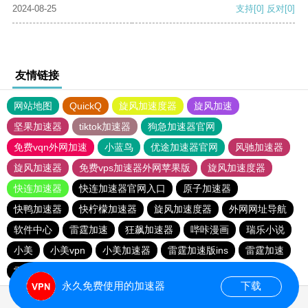
2024-08-25
支持
[0]
反对
[0]
友情链接
网站地图
QuickQ
旋风加速度器
旋风加速
坚果加速器
tiktok加速器
狗急加速器官网
免费vqn外网加速
小蓝鸟
优途加速器官网
风驰加速器
旋风加速器
免费vps加速器外网苹果版
旋风加速度器
快连加速器
快连加速器官网入口
原子加速器
快鸭加速器
快柠檬加速器
旋风加速度器
外网网址导航
软件中心
雷霆加速
狂飙加速器
哔咔漫画
瑞乐小说
小美
小美vpn
小美加速器
雷霆加速版ins
雷霆加速
雷霆加速下载
海鸥加速度
海鸥加速器下载
永久免费使用的加速器
下载