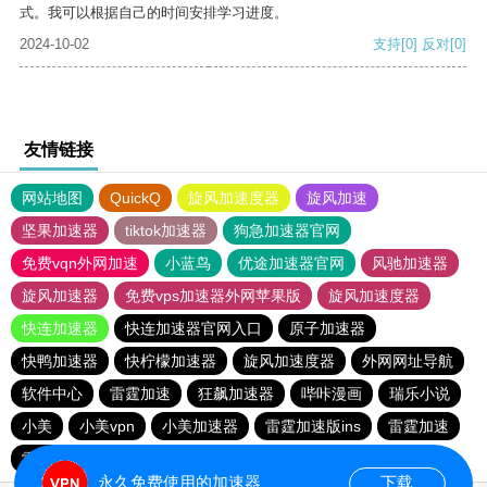
式。我可以根据自己的时间安排学习进度。
2024-10-02
支持
[0]
反对
[0]
友情链接
网站地图
QuickQ
旋风加速度器
旋风加速
坚果加速器
tiktok加速器
狗急加速器官网
免费vqn外网加速
小蓝鸟
优途加速器官网
风驰加速器
旋风加速器
免费vps加速器外网苹果版
旋风加速度器
快连加速器
快连加速器官网入口
原子加速器
快鸭加速器
快柠檬加速器
旋风加速度器
外网网址导航
软件中心
雷霆加速
狂飙加速器
哔咔漫画
瑞乐小说
小美
小美vpn
小美加速器
雷霆加速版ins
雷霆加速
雷霆加速下载
海鸥加速度
海鸥加速器下载
永久免费使用的加速器
下载