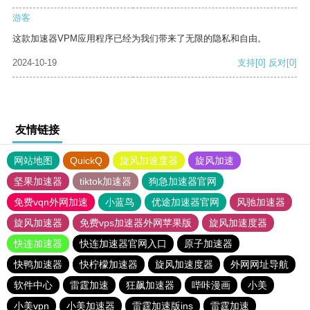
游客
这款加速器VPM应用程序已经为我们带来了无限的隐私和自由。
2024-10-19
支持
[0]
反对
[0]
友情链接
网站地图
QuickQ
旋风加速度器
旋风加速
坚果加速器
tiktok加速器
狗急加速器官网
免费vqn外网加速
小蓝鸟
优途加速器官网
风驰加速器
旋风加速器
免费vps加速器外网苹果版
旋风加速度器
快连加速器
快连加速器官网入口
原子加速器
快鸭加速器
快柠檬加速器
旋风加速度器
外网网址导航
软件中心
雷霆加速
狂飙加速器
哔咔漫画
小美
小美vpn
小美加速器
雷霆加速版ins
雷霆加速