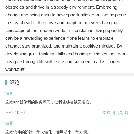
obstacles and thrive in a speedy environment. Embracing
change and being open to new opportunities can also help one
to stay ahead of the curve and adapt to the ever-changing
landscape of the modern world. In conclusion, living speedily
can be a rewarding experience if one learns to embrace
change, stay organized, and maintain a positive mindset. By
developing quick thinking skills and honing efficiency, one can
navigate through life with ease and succeed in a fast-paced
world.#3#
评论
游客
这款app就像我的财务顾问，让我能够省钱又省心。
2024-10-26
支持
[0]
反对
[0]
游客
这款软件的设计非常人性化，使用起来非常方便。