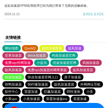
这款加速器VPM应用程序已经为我们带来了无限的流畅体验。
2024-11-13
支持
[0]
反对
[0]
友情链接
网站地图
QuickQ
旋风加速度器
旋风加速
坚果加速器
tiktok加速器
狗急加速器官网
免费vqn外网加速
小蓝鸟
优途加速器官网
风驰加速器
旋风加速器
免费vps加速器外网苹果版
旋风加速度器
快连加速器
快连加速器官网入口
原子加速器
快鸭加速器
快柠檬加速器
旋风加速度器
外网网址导航
软件中心
雷霆加速
狂飙加速器
哔咔漫画
小美
小美vpn
小美加速器
雷霆加速版ins
雷霆加速
雷霆加速下载
海鸥加速度
海鸥加速器下载