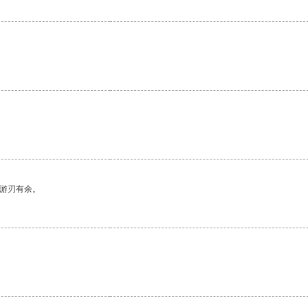
。
中游刃有余。