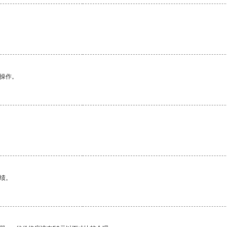
悉操作。
。
绩。