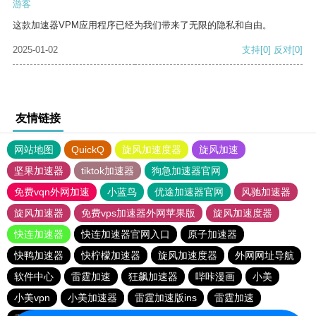
游客
这款加速器VPM应用程序已经为我们带来了无限的隐私和自由。
2025-01-02
支持
[0]
反对
[0]
友情链接
网站地图
QuickQ
旋风加速度器
旋风加速
坚果加速器
tiktok加速器
狗急加速器官网
免费vqn外网加速
小蓝鸟
优途加速器官网
风驰加速器
旋风加速器
免费vps加速器外网苹果版
旋风加速度器
快连加速器
快连加速器官网入口
原子加速器
快鸭加速器
快柠檬加速器
旋风加速度器
外网网址导航
软件中心
雷霆加速
狂飙加速器
哔咔漫画
小美
小美vpn
小美加速器
雷霆加速版ins
雷霆加速