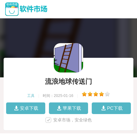
流浪地球传送门
工具
|
时间：2025-01-16
|
安卓下载
苹果下载
PC下载
安卓市场，安全绿色