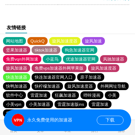
友情链接
网站地图
QuickQ
旋风加速度器
旋风加速
坚果加速器
tiktok加速器
狗急加速器官网
免费vqn外网加速
小蓝鸟
优途加速器官网
风驰加速器
旋风加速器
免费vps加速器外网苹果版
旋风加速度器
快连加速器
快连加速器官网入口
原子加速器
快鸭加速器
快柠檬加速器
旋风加速度器
外网网址导航
软件中心
雷霆加速
狂飙加速器
哔咔漫画
小美
小美vpn
小美加速器
雷霆加速版ins
雷霆加速
雷霆加速下载
海鸥加速度
海鸥加速器下载
永久免费使用的加速器
下载
0.074797s
首页
安卓
苹果
排行
推荐